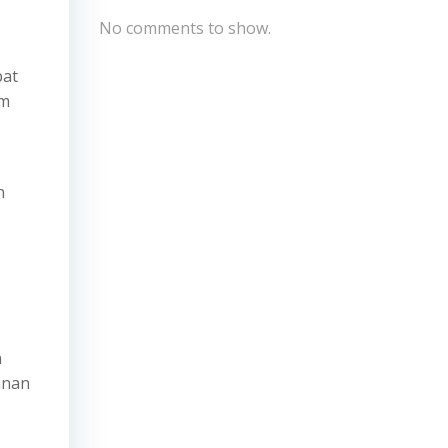
No comments to show.
bat
rm
n
n
anan