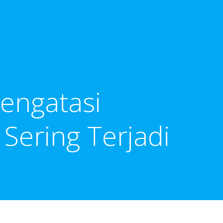
engatasi
Sering Terjadi