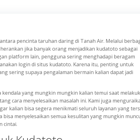
ntara pencinta taruhan daring di Tanah Air. Melalui berba
ngherankan jika banyak orang menjadikan kudatoto sebagai
ngan platform lain, pengguna sering menghadapi beragam
akan login di situs kudatoto. Karena itu, penting untuk
yang sering supaya pengalaman bermain kalian dapat jadi
pa kendala yang mungkin mungkin kalian temui saat melaku
tang cara menyelesaikan masalah ini. Kami juga menguraik
ar kalian bisa segera menikmati seluruh layanan yang ters
nda bisa menyelesaikan semua kesulitan yang mungkin munc
 cintai.