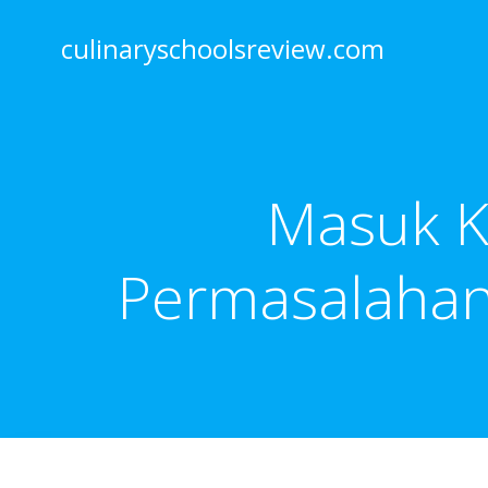
Skip
to
culinaryschoolsreview.com
content
Masuk K
Permasalahan 