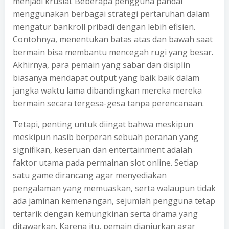
menjadi krusial. Beberapa pengguna pandai
menggunakan berbagai strategi pertaruhan dalam
mengatur bankroll pribadi dengan lebih efisien.
Contohnya, menentukan batas atas dan bawah saat
bermain bisa membantu mencegah rugi yang besar.
Akhirnya, para pemain yang sabar dan disiplin
biasanya mendapat output yang baik baik dalam
jangka waktu lama dibandingkan mereka mereka
bermain secara tergesa-gesa tanpa perencanaan.
Tetapi, penting untuk diingat bahwa meskipun
meskipun nasib berperan sebuah peranan yang
signifikan, keseruan dan entertainment adalah
faktor utama pada permainan slot online. Setiap
satu game dirancang agar menyediakan
pengalaman yang memuaskan, serta walaupun tidak
ada jaminan kemenangan, sejumlah pengguna tetap
tertarik dengan kemungkinan serta drama yang
ditawarkan. Karena itu, pemain dianjurkan agar