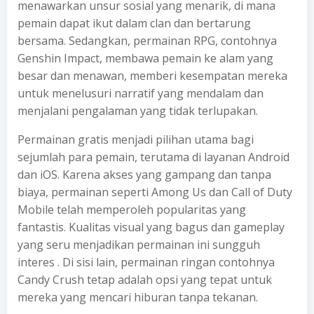
menawarkan unsur sosial yang menarik, di mana
pemain dapat ikut dalam clan dan bertarung
bersama. Sedangkan, permainan RPG, contohnya
Genshin Impact, membawa pemain ke alam yang
besar dan menawan, memberi kesempatan mereka
untuk menelusuri narratif yang mendalam dan
menjalani pengalaman yang tidak terlupakan.
Permainan gratis menjadi pilihan utama bagi
sejumlah para pemain, terutama di layanan Android
dan iOS. Karena akses yang gampang dan tanpa
biaya, permainan seperti Among Us dan Call of Duty
Mobile telah memperoleh popularitas yang
fantastis. Kualitas visual yang bagus dan gameplay
yang seru menjadikan permainan ini sungguh
interes . Di sisi lain, permainan ringan contohnya
Candy Crush tetap adalah opsi yang tepat untuk
mereka yang mencari hiburan tanpa tekanan.