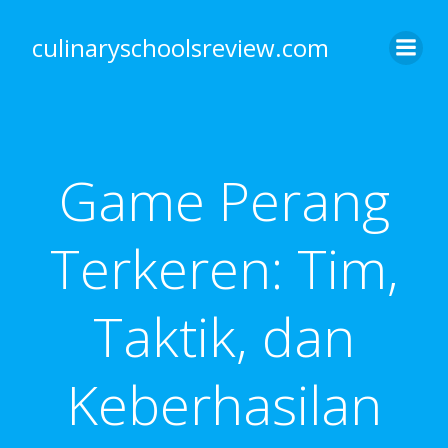
Skip
to
culinaryschoolsreview.com
content
Game Perang
Terkeren: Tim,
Taktik, dan
Keberhasilan